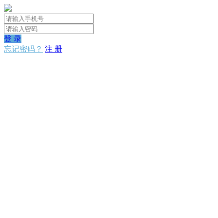
登 录
忘记密码？
注 册