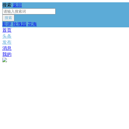
搜索
返回
搜索
影评
玫瑰园
花海
首页
头条
发布
消息
我的